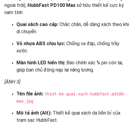
ngoài trời),
HubbFast PD100 Max
sở hữu thiết kế cực kỳ
nam tính:
Quai xách cao cấp:
Chắc chắn, dễ dàng xách theo khi
di chuyển.
Vỏ nhựa ABS chịu lực:
Chống va đập, chống trầy
xước.
Màn hình LED hiển thị:
Báo chính xác % pin còn lại,
giúp bạn chủ động nạp lại năng lượng.
[ẢNH 3]
Tên file ảnh:
thiet-ke-quai-xach-hubbfast-pd100-
max.jpg
Mô tả ảnh (Alt):
Thiết kế quai xách da bền bỉ của
trạm sạc HubbFast.