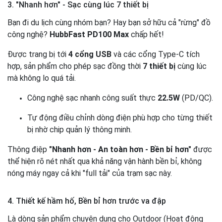
3. "Nhanh hơn" - Sạc cùng lúc 7 thiết bị
Bạn đi du lịch cùng nhóm bạn? Hay bạn sở hữu cả "rừng" đồ
công nghệ?
HubbFast PD100 Max
chấp hết!
Được trang bị tới
4 cổng USB
và các cổng Type-C tích
hợp, sản phẩm cho phép sạc đồng thời
7 thiết bị
cùng lúc
mà không lo quá tải.
Công nghệ sạc nhanh công suất thực
22.5W
(PD/QC).
Tự động điều chỉnh dòng điện phù hợp cho từng thiết
bị nhờ chip quản lý thông minh.
Thông điệp
"Nhanh hơn - An toàn hơn - Bền bỉ hơn"
được
thể hiện rõ nét nhất qua khả năng vận hành bền bỉ, không
nóng máy ngay cả khi "full tải" của trạm sạc này.
4. Thiết kế hầm hố, Bền bỉ hơn trước va đập
Là dòng sản phẩm chuyên dụng cho Outdoor (Hoạt động