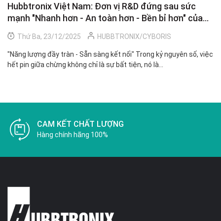
Hubbtronix Việt Nam: Đơn vị R&D đứng sau sức
G
mạnh "Nhanh hơn - An toàn hơn - Bền bỉ hơn" của
C
HubbFast
Thứ Ba, 23/12/2025
HUBBTRONIX/CYBORIS
"Năng lượng đầy tràn - Sẵn sàng kết nối" Trong kỷ nguyên số, việc
"H
hết pin giữa chừng không chỉ là sự bất tiện, nó là...
th
ma
CAM KẾT CHẤT LƯỢNG
Hàng chính hãng 100%