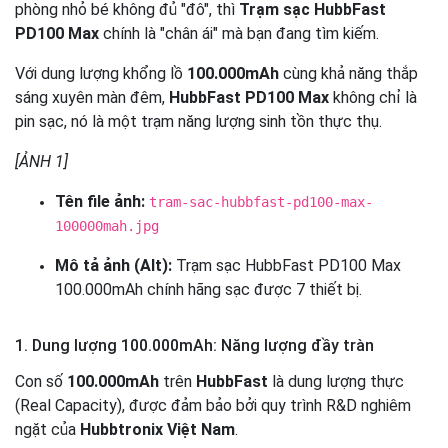
phòng nhỏ bé không đủ "đô", thì
Trạm sạc HubbFast
PD100 Max
chính là "chân ái" mà bạn đang tìm kiếm.
Với dung lượng khổng lồ
100.000mAh
cùng khả năng thắp
sáng xuyên màn đêm,
HubbFast PD100 Max
không chỉ là
pin sạc, nó là một trạm năng lượng sinh tồn thực thụ.
[ẢNH 1]
Tên file ảnh:
tram-sac-hubbfast-pd100-max-
100000mah.jpg
Mô tả ảnh (Alt):
Trạm sạc HubbFast PD100 Max
100.000mAh chính hãng sạc được 7 thiết bị.
1. Dung lượng 100.000mAh: Năng lượng đầy tràn
Con số
100.000mAh
trên
HubbFast
là dung lượng thực
(Real Capacity), được đảm bảo bởi quy trình R&D nghiêm
ngặt của
Hubbtronix Việt Nam
.