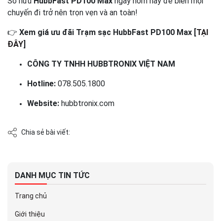
Sở hữu
HubbFast PD100 Max
ngay hôm nay để biến mọi
chuyến đi trở nên trọn vẹn và an toàn!
👉
Xem giá ưu đãi Trạm sạc HubbFast PD100 Max [
TẠI
ĐÂY
]
CÔNG TY TNHH HUBBTRONIX VIỆT NAM
Hotline:
078.505.1800
Website:
hubbtronix.com
Chia sẻ bài viết:
DANH MỤC TIN TỨC
Trang chủ
Giới thiệu