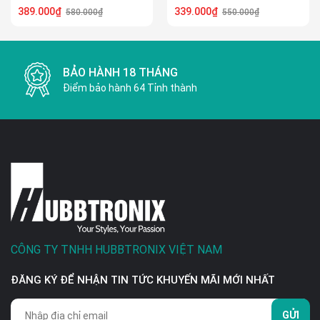
trong 1- Có dây rút – Sạc
dây rút – Sạc Nhanh 120W
389.000₫
339.000₫
580.000₫
550.000₫
Nhanh 120W Cho Điện
Cho Điện Thoại, Laptop, Và
Thoại, Laptop,các thiết bị
Máy Ảnh
di dộng
BẢO HÀNH 18 THÁNG
Điểm bảo hành 64 Tỉnh thành
CÔNG TY TNHH HUBBTRONIX VIỆT NAM
ĐĂNG KÝ ĐỂ NHẬN TIN TỨC KHUYẾN MÃI MỚI NHẤT
GỬI