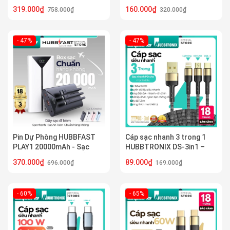
Type-C, Sạc Laptop/Điện
Nhanh PD/QC 3.0, Siêu Nhỏ
319.000₫
160.000₫
758.000₫
320.000₫
Thoại, Chính Hãng,BH 18
Gọn, Chính Hãng, BH 18
Tháng
Tháng
- 47%
- 47%
Pin Dự Phòng HUBBFAST
Cáp sạc nhanh 3 trong 1
PLAY1 20000mAh - Sạc
HUBBTRONIX DS-3in1 –
Nhanh PD 22.5W - Nhỏ Gọn
USB-A to Lightning, Micro
370.000₫
89.000₫
696.000₫
169.000₫
- Bảo Hành 18 Tháng
USB, USB-C, sạc PD 5A siêu
tốc, dài 1.2m
- 60%
- 65%