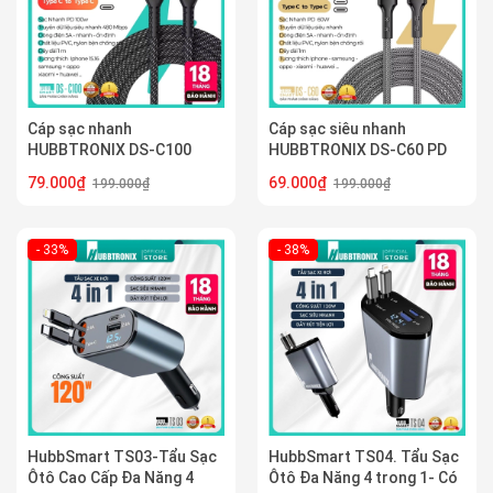
Cáp sạc nhanh
Cáp sạc siêu nhanh
HUBBTRONIX DS-C100
HUBBTRONIX DS-C60 PD
Type-C to Type-C 100W -
60W – Dây Type C 1m, sạc
79.000₫
69.000₫
199.000₫
199.000₫
Sạc nhanh, truyền dữ liệu
ổn định, bền bỉ, tương thích
siêu tốc
nhiều thiết bị
- 33%
- 38%
HubbSmart TS03-Tẩu Sạc
HubbSmart TS04. Tẩu Sạc
Ôtô Cao Cấp Đa Năng 4
Ôtô Đa Năng 4 trong 1- Có