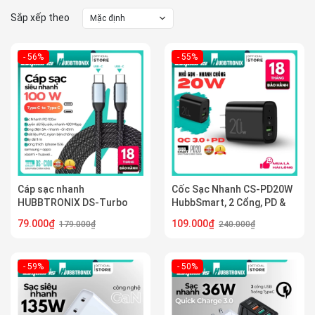
Sắp xếp theo
Mặc định
- 56%
- 55%
Cáp sạc nhanh
Cốc Sạc Nhanh CS-PD20W
HUBBTRONIX DS-Turbo
HubbSmart, 2 Cổng, PD &
L20 -100W Type-C to Type-
QC 3.0, 20W, Sạc Điện
79.000₫
109.000₫
179.000₫
240.000₫
C - Hỗ trợ PD, sạc siêu tốc,
Thoại, Chính Hãng BH 18T
chống rối
- 59%
- 50%