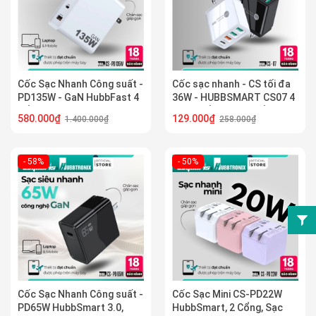
Cốc Sạc Nhanh Công suất -
Cốc sạc nhanh - CS tối đa
PD135W - GaN HubbFast 4
36W - HUBBSMART CS07 4
Cổng 3C1A PD 100W QC3.0
IN 1,4 cổng sạc, 2 cổng sạc
580.000₫
129.000₫
1.400.000₫
258.000₫
Sạc Laptop, Điện Thoại...
nhanh, An toàn, ổn định
- 58%
- 50%
Cốc Sạc Nhanh Công suất -
Cốc Sạc Mini CS-PD22W
PD65W HubbSmart 3.0,
HubbSmart, 2 Cổng, Sạc