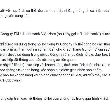
biết về mục đích cụ thể nếu cần thu thập những thông tin cá nhân của
tự nguyện cung cấp.
Công ty TNHH Hubbtronix Việt Nam (sau đây gọi là “Hubbtronix”) được
hỉ được sử dụng trong nội bộ Công ty. Công ty có thể công bố các thô
iao sản phẩm, nhằm gửi sản phẩm đến cho khách hàng trong thời gian s
ẽ chỉ được sử dụng trong nội bộ Công ty với mục đích hỗ trợ, đào tạo,
 trực tiếp để thông báo các nội dung có liên quan.
tin này để liên hệ trực tiếp với khách hàng dưới các hình thức như: x
theo thông tin khách hàng, xác nhận địa điểm giao nhận sản phẩm…
hông báo tới khách hàng khi có các chương trình ưu đãi, khuyến mại, các
từ Hubbtronix)
cung cấp trên các hệ thống nội bộ của chúng tôi, trong quá trình khác