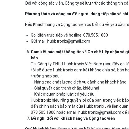
Đối với cộng tác viên, Công ty sẽ lưu trữ các thông tin c
Phương thức và công cụ để người dùng tiếp cận và chỉn
Nếu Khách hàng và Cộng tác viên có bất cứ về yêu cầu nà
Gọi điện trực tiếp về hotline:
078.505.1800
Gửi mail: hubbtronix@gmail.com
Cam kết bảo mật thông tin và Cơ chế tiếp nhận và gi
báo
Tại Công ty TNHH Hubbtronix Việt Nam (sau đây gọi là
tôi sẽ được Hubbtronix cam kết không chia sẻ, bán ho
trường hợp sau:
– Nâng cao chất lượng dịch vụ dành cho khách hàng
– Giải quyết các tranh chấp, khiếu nại
– Khi cơ quan pháp luật có yêu cầu.
Hubbtronix hiểu rằng quyền lợi của bạn trong việc bả
đến chính sách bảo mật của Hubbtronix , và liên quan 
078.505.1800
hoặc email: hubbtronix@gmail.com để xử 
Đề nghị đối với Khách hàng và Cộng tác viên