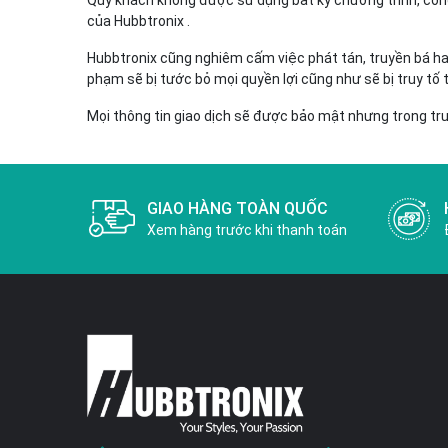
Quý khách không được sử dụng bất kỳ chương trình, công 
của Hubbtronix .
Hubbtronix cũng nghiêm cấm việc phát tán, truyền bá ha
phạm sẽ bị tước bỏ mọi quyền lợi cũng như sẽ bị truy tố 
Mọi thông tin giao dịch sẽ được bảo mật nhưng trong tr
GIAO HÀNG TOÀN QUỐC
Xem hàng trước khi thanh toán