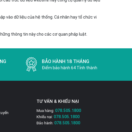
 cấu trúc dữ liệu website hay công cụ quản lý dữ liệu
p vào dữ liệu của hệ thống. Cá nhân hay tổ chức vi
những thông tin này cho các cơ quan pháp luật.
ỢNG
BẢO HÀNH 18 THÁNG
Điểm bảo hành 64 Tỉnh thành
TƯ VẤN & KHIẾU NẠI
078.505.1800
Mua hàng:
tuyến
078.505.1800
Khiếu nại:
078.505.1800
Bảo hành: