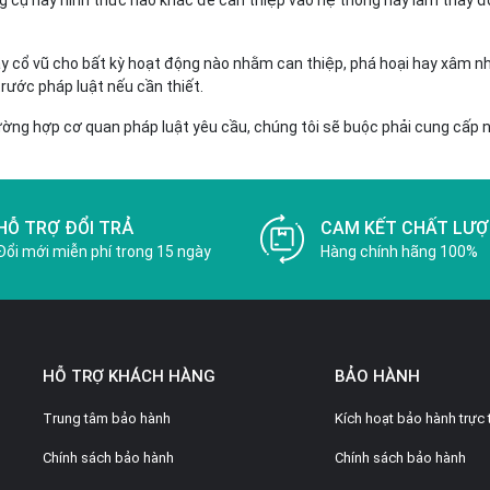
cụ hay hình thức nào khác để can thiệp vào hệ thống hay làm thay đổi
y cổ vũ cho bất kỳ hoạt động nào nhằm can thiệp, phá hoại hay xâm nhậ
trước pháp luật nếu cần thiết.
ường hợp cơ quan pháp luật yêu cầu, chúng tôi sẽ buộc phải cung cấp 
HỖ TRỢ ĐỔI TRẢ
CAM KẾT CHẤT LƯ
Đổi mới miễn phí trong 15 ngày
Hàng chính hãng 100%
HỖ TRỢ KHÁCH HÀNG
BẢO HÀNH
Trung tâm bảo hành
Kích hoạt bảo hành trực 
Chính sách bảo hành
Chính sách bảo hành