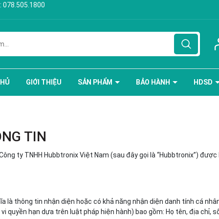
:
078.505.1800
CHỦ
GIỚI THIỆU
SẢN PHẨM
BẢO HÀNH
HDSD
ÔNG TIN
Công ty TNHH Hubbtronix Việt Nam (sau đây gọi là “Hubbtronix”) được 
a là thông tin nhận diện hoặc có khả năng nhận diện danh tính cá nhân
i quyền hạn dựa trên luật pháp hiện hành) bao gồm: Họ tên, địa chỉ, số