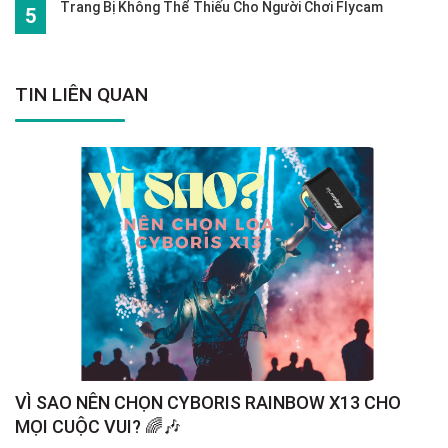
Trang Bị Không Thể Thiếu Cho Người Chơi Flycam
TIN LIÊN QUAN
VÌ SAO NÊN CHỌN CYBORIS RAINBOW X13 CHO
S
MỌI CUỘC VUI? 🌈🎶
G