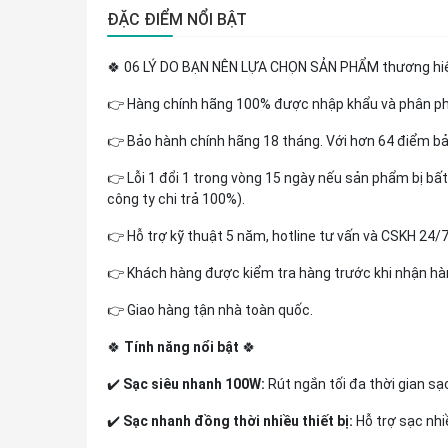
ĐẶC ĐIỂM NỔI BẬT
🍀 06 LÝ DO BẠN NÊN LỰA CHỌN SẢN PHẨM thương h
👉 Hàng chính hãng 100% được nhập khẩu và phân p
👉 Bảo hành chính hãng 18 tháng. Với hơn 64 điểm bả
👉 Lỗi 1 đổi 1 trong vòng 15 ngày nếu sản phẩm bị bất k
công ty chi trả 100%).
👉 Hỗ trợ kỹ thuật 5 năm, hotline tư vấn và CSKH 24/
👉 Khách hàng được kiểm tra hàng trước khi nhận hà
👉 Giao hàng tận nhà toàn quốc.
🍀
Tính năng nổi bật
🍀
✔️
Sạc siêu nhanh 100W:
Rút ngắn tối đa thời gian sạc
✔️
Sạc nhanh đồng thời nhiều thiết bị:
Hỗ trợ sạc nhiề