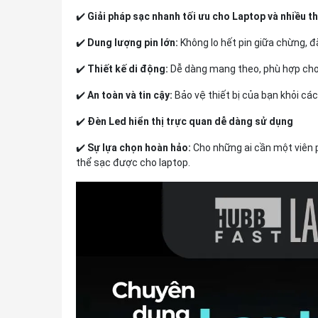
✔️
Giải pháp sạc nhanh tối ưu cho Laptop và nhiều th
✔️
Dung lượng pin lớn:
Không lo hết pin giữa chừng, đặ
✔️
Thiết kế di động:
Dễ dàng mang theo, phù hợp cho
✔️
An toàn và tin cậy:
Bảo vệ thiết bị của bạn khỏi các
✔️
Đèn Led hiển thị trực quan dễ dàng sử dụng
✔️
Sự lựa chọn hoàn hảo:
Cho những ai cần một viên 
thể sạc được cho laptop.