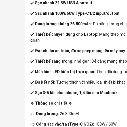
✔️
Sạc nhanh 22.5W USB A outout
✔️
Sạc nhanh 100W/60W Type-C1/2 input/output
✔️
Dung lượng khủng 26.800mAh:
Đủ năng lượng cho n
✔️
Thiết kế chuyên dụng cho Laptop:
Mang theo mọi 
đoạn.
✔️
Đạt chuẩn an toàn, được phép mang lên máy bay
✔️
Thiết kế sang trọng, nhỏ gọn:
Dễ dàng mang theo t
✔️
Màn hình LED hiển thị trực quan:
Theo dõi dung lượ
✔️
Đa kết nối:
Tương thích với nhiều loại thiết bị khác
✔️
Sạc 3-5 lần cho Iphone, 1,4 lần cho Macbook
🍀
Thông số chi tiết
🍀
👉
Dung lượng:
26.800mAh.
👉
Cổng sạc vào/ra (Type-C1/C2):
100W / 60W