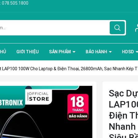
:
078.505.1800
CHỦ
GIỚI THIỆU
SẢN PHẨM
BẢO HÀNH
HDSD
 LAP100 100W Cho Laptop & Điện Thoại, 26800mAh, Sạc Nhanh Kép Ty
Sạc Dự
LAP100
Điện T
Nhanh 
Siêu B