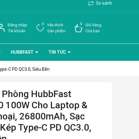
So sánh
0
0
Đăng nhập
Yêu thích
Giỏ hàng
Tài khoản
Sản phẩm
Của bạn
HUBBFAST
TIN TỨC
pe-C PD QC3.0, Siêu Bền
 Phòng HubbFast
 100W Cho Laptop &
hoại, 26800mAh, Sạc
Kép Type-C PD QC3.0,
ền