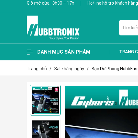
Giờ mở cửa : 8h30 – 17h
Hotline hỗ trợ khách hàng
DANH MỤC SẢN PHẨM
TRANG 
Trang chủ
/
Sale hàng ngày
/
Sạc Dự Phòng HubbFast