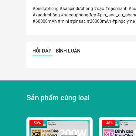
#pindựphòng #sạcpindựphòng #sạc #sạcnhanh #c
#xạcdựphòng #sạcdựphòngđẹp #pin_sac_du_phon
#60000mAh #mini #pinsac #20000mAh #pinpolyme
HỎI ĐÁP - BÌNH LUẬN
Sản phẩm cùng loại
- 50%
- 48%