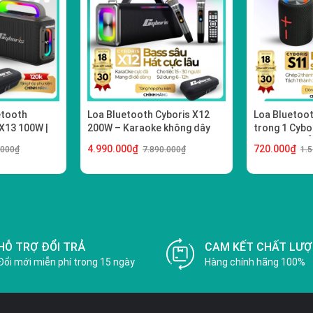
etooth
Loa Bluetooth Cyboris X12
Loa Bluetoot
X13 100W |
200W – Karaoke không dây
trong 1 Cybor
ao, Đèn RGB
hoàn hảo
Nam Châm, Â
4.990.000₫
720.000₫
.000₫
7.890.000₫
1.
HỖ TRỢ ĐỔI TRẢ
CAM KẾT CHẤT LƯ
Đổi mới miễn phí trong 15 ngày
Hàng chính hãng 100%