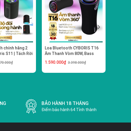
h chính hãng 2
Loa Bluetooth CYBORIS T16
Sạc dự 
is S11 | Tách Rời
Âm Thanh Vòm 80W, Bass
HubbFas
m Thanh Hi-Fi
Mạnh, Đèn RGB, Chống Nước
thiết bị
1.590.000₫
1.450.0
570.000₫
3.398.000₫
IPX5, Hỗ Trợ TWS, USB, TF,
22.5W –
AUX
ỢNG
BẢO HÀNH 18 THÁNG
Điểm bảo hành 64 Tỉnh thành