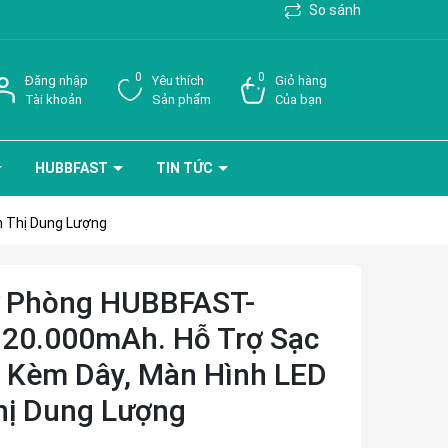
So sánh
0
0
Đăng nhập
Yêu thích
Giỏ hàng
Tài khoản
Sản phẩm
Của bạn
HUBBFAST
TIN TỨC
n Thị Dung Lượng
ự Phòng HUBBFAST-
20.000mAh. Hỗ Trợ Sạc
 Kèm Dây, Màn Hình LED
hị Dung Lượng