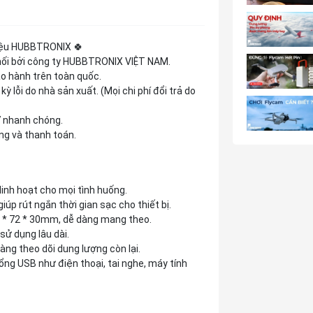
iệu HUBBTRONIX 🍀
hối bởi công ty HUBBTRONIX VIỆT NAM.
o hành trên toàn quốc.
ỳ lỗi do nhà sản xuất. (Mọi chi phí đổi trả do
7 nhanh chóng.
ng và thanh toán.
inh hoạt cho mọi tình huống.
p rút ngắn thời gian sạc cho thiết bị.
18 * 72 * 30mm, dễ dàng mang theo.
sử dụng lâu dài.
àng theo dõi dung lượng còn lại.
 cổng USB như điện thoại, tai nghe, máy tính