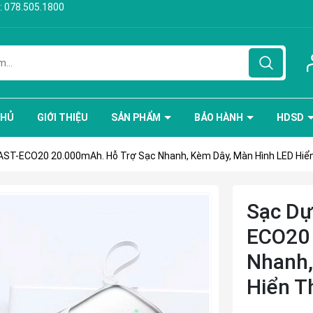
:
078.505.1800
CHỦ
GIỚI THIỆU
SẢN PHẨM
BẢO HÀNH
HDSD
ST-ECO20 20.000mAh. Hỗ Trợ Sạc Nhanh, Kèm Dây, Màn Hình LED Hiể
Sạc D
ECO20 
Nhanh,
Hiển T