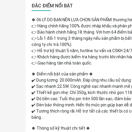
ĐẶC ĐIỂM NỔI BẬT
🍀 06 LÝ DO BẠN NÊN LỰA CHỌN SẢN PHẨM thương h
👉 Hàng chính hãng 100% được nhập khẩu và phân p
👉 Bảo hành chính hãng 18 tháng. Với hơn 64 điểm bả
👉 Lỗi 1 đổi 1 trong 3 tháng ngày nếu sản phẩm bị bất k
công ty chi trả 100%).
👉 Hỗ trợ kỹ thuật 5 năm, hotline tư vấn và CSKH 24/
👉 Khách hàng được kiểm tra hàng trước khi nhận hà
👉 Giao hàng tận nhà toàn quốc.
🍀 Điểm nổi bật của sản phẩm 🍀
✔️ Dung lượng 20.000mAh: Đáp ứng nhu cầu sử dụng l
✔️ Sạc nhanh 22.5W: Công nghệ sạc nhanh mạnh mẽ giú
✔️ Thiết kế gọn nhẹ: Chỉ 350g, kích thước nhỏ gọn 1
✔️ Độ bền cao: Tuổi thọ pin trên 500 lần sạc, đảm bảo 
✔️ Đèn báo thông minh: Hiển thị mức pin giúp bạn dễ d
✔️ Tương thích rộng rãi: Hỗ trợ tất cả các thiết bị có
bảng...
🍀 Thông số kỹ thuật chi tiết 🍀