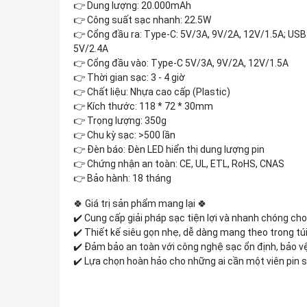
👉 Dung lượng: 20.000mAh
👉 Công suất sạc nhanh: 22.5W
👉 Cổng đầu ra: Type-C: 5V/3A, 9V/2A, 12V/1.5A; USB:
5V/2.4A
👉 Cổng đầu vào: Type-C 5V/3A, 9V/2A, 12V/1.5A
👉 Thời gian sạc: 3 - 4 giờ
👉 Chất liệu: Nhựa cao cấp (Plastic)
👉 Kích thước: 118 * 72 * 30mm
👉 Trọng lượng: 350g
👉 Chu kỳ sạc: >500 lần
👉 Đèn báo: Đèn LED hiển thị dung lượng pin
👉 Chứng nhận an toàn: CE, UL, ETL, RoHS, CNAS
👉 Bảo hành: 18 tháng
🍀 Giá trị sản phẩm mang lại 🍀
✔️ Cung cấp giải pháp sạc tiện lợi và nhanh chóng cho 
✔️ Thiết kế siêu gọn nhẹ, dễ dàng mang theo trong túi
✔️ Đảm bảo an toàn với công nghệ sạc ổn định, bảo vệ 
✔️ Lựa chọn hoàn hảo cho những ai cần một viên pin s