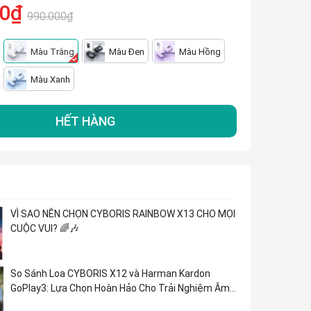
00₫
990.000₫
Màu Trắng
Màu Đen
Màu Hồng
Màu Xanh
HẾT HÀNG
VÌ SAO NÊN CHỌN CYBORIS RAINBOW X13 CHO MỌI
CUỘC VUI? 🌈🎶
So Sánh Loa CYBORIS X12 và Harman Kardon
GoPlay3: Lựa Chọn Hoàn Hảo Cho Trải Nghiệm Âm
Nhạc