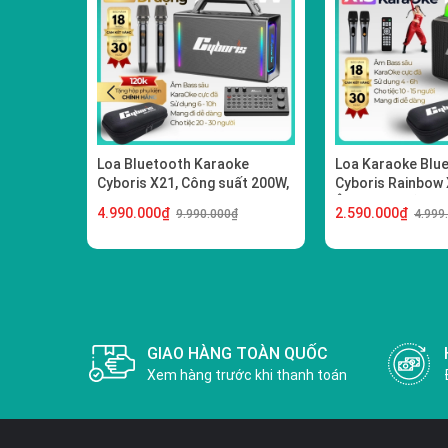
Loa Bluetooth Karaoke
Loa Karaoke Blu
Cyboris X21, Công suất 200W,
Cyboris Rainbow 
Loa siêu Bass, Chống nước
Âm Thanh Đỉnh C
4.990.000₫
2.590.000₫
9.990.000₫
4.999
IPX6, Pin 20000mAh.
GIAO HÀNG TOÀN QUỐC
Xem hàng trước khi thanh toán