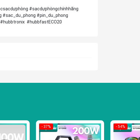
ụcsạcdựphòng #sạcdựphòngchínhhãng
g #sac_du_phong #pin_du_phong
 #hubbtronix #hubbfastECO20
- 37%
- 54%