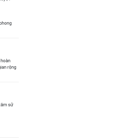
 phong
n hoàn
gian rộng
 tâm sử