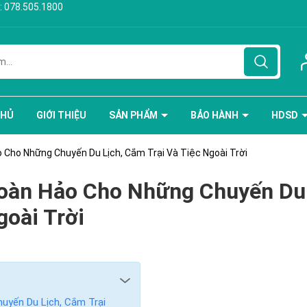
:
078.505.1800
CHỦ
GIỚI THIỆU
SẢN PHẨM
BẢO HÀNH
HDSD
 Cho Những Chuyến Du Lịch, Cắm Trại Và Tiệc Ngoài Trời
Hoàn Hảo Cho Những Chuyến Du
goài Trời
uyến Du Lịch, Cắm Trại