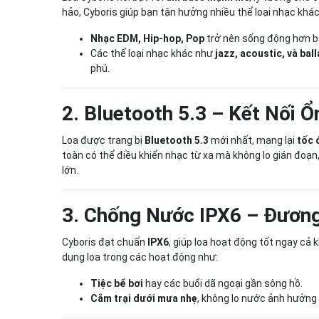
hảo, Cyboris giúp bạn tận hưởng nhiều thể loại nhạc khá
Nhạc EDM, Hip-hop, Pop
trở nên sống động hơn ba
Các thể loại nhạc khác như
jazz, acoustic, và bal
phú.
2. Bluetooth 5.3 – Kết Nối 
Loa được trang bị
Bluetooth 5.3
mới nhất, mang lại
tốc 
toàn có thể điều khiển nhạc từ xa mà không lo gián đoạn
lớn.
3. Chống Nước IPX6 – Đương 
Cyboris đạt chuẩn
IPX6
, giúp loa hoạt động tốt ngay cả
dụng loa trong các hoạt động như:
Tiệc bể bơi
hay các buổi dã ngoại gần sông hồ.
Cắm trại dưới mưa nhẹ
, không lo nước ảnh hưởng