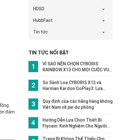
HDSD
HubbFast
Tin tức
TIN TỨC NỔI BẬT
VÌ SAO NÊN CHỌN CYBORIS
RAINBOW X13 CHO MỌI CUỘC VUI?
🌈🎶
So Sánh Loa CYBORIS X12 và
Harman Kardon GoPlay3: Lựa
Chọn Hoàn Hảo Cho Trải Nghiệm
Âm Nhạc
Quy định của các hãng hàng không
 đồng
Việt Nam về pin dự phòng
còn đảm
Hướng Dẫn Lựa Chọn Thiết Bị
Flycam: Kinh Nghiệm Cho Người
Mới Bắt Đầu
Trang Bị Không Thể Thiếu Cho