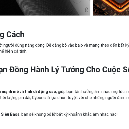
ng Cách
với người dùng năng động. Dễ dàng bỏ vào balo và mang theo đến bất kỳ
ể hiện cá tính.
Bạn Đồng Hành Lý Tưởng Cho Cuộc 
h mạnh mẽ
và
tính di động cao
, giúp bạn tận hưởng âm nhạc mọi lúc, m
thời lượng pin dài, Cyboris là lựa chọn tuyệt vời cho những người đam
 Siêu Bass
, bạn sẽ không bỏ lỡ bất kỳ khoảnh khắc âm nhạc nào!