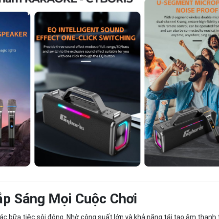
ắp Sáng Mọi Cuộc Chơi
các bữa tiệc sôi động. Nhờ công suất lớn và khả năng tái tạo âm thanh