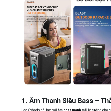
1. Âm Thanh Siêu Bass – Th
Loa Cyboris nổi bật với
âm bass mạnh mẽ
, lý tưởng cho 