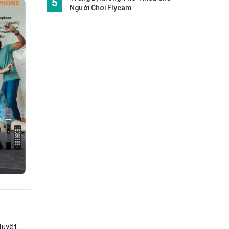
Người Chơi Flycam
 tuyệt