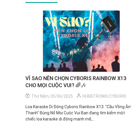
VÌ SAO NÊN CHỌN CYBORIS RAINBOW X13
CHO MỌI CUỘC VUI? 🌈🎶
Thứ Năm, 05/06/2025
HUBBTRONIX/CYBORIS
Loa Karaoke Di Động Cyboris Rainbow X13: "Cầu Vồng Â
Thanh" Bùng Nổ Mọi Cuộc Vui Bạn đang tìm kiếm một
chiếc loa karaoke di động mạnh mẽ,...