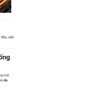
 đâu, sản
Sống
ọi nơi.
 mê
du