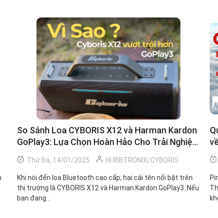
So Sánh Loa CYBORIS X12 và Harman Kardon
Q
GoPlay3: Lựa Chọn Hoàn Hảo Cho Trải Nghiệm
về
Âm Nhạc
Thứ Ba, 14/01/2025
HUBBTRONIX/CYBORIS
m
Khi nói đến loa Bluetooth cao cấp, hai cái tên nổi bật trên
Pi
thị trường là CYBORIS X12 và Harman Kardon GoPlay3. Nếu
Th
bạn đang...
kh