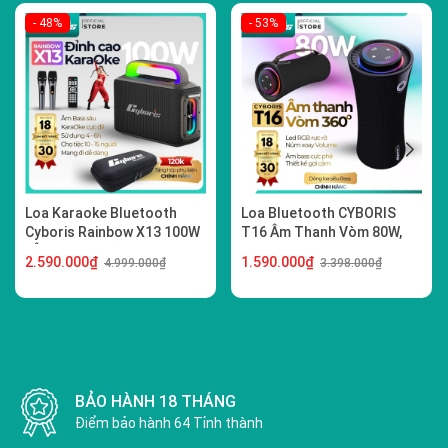
- 48%
- 53%
Loa Karaoke Bluetooth
Loa Bluetooth CYBORIS
Cyboris Rainbow X13 100W
T16 Âm Thanh Vòm 80W,
| Âm Thanh Đỉnh Cao, Đèn
Bass Mạnh, Đèn RGB,
2.590.000₫
1.590.000₫
4.999.000₫
3.398.000₫
RGB
Chống Nước IPX5, Hỗ Trợ
TWS, USB, TF, AUX
GIAO HÀNG TOÀN QUỐC
Xem hàng trước khi thanh toán