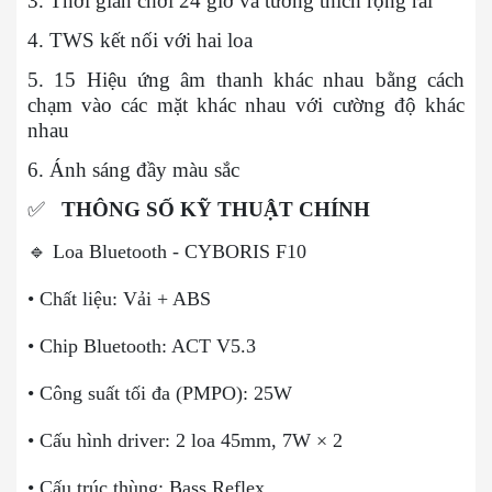
3. Thời gian chơi 24 giờ và tương thích rộng rãi
4. TWS kết nối với hai loa
5. 15 Hiệu ứng âm thanh khác nhau bằng cách
chạm vào các mặt khác nhau với cường độ khác
nhau
6. Ánh sáng đầy màu sắc
✅
THÔNG SỐ KỸ THUẬT CHÍNH
🔹 Loa Bluetooth - CYBORIS F10
• Chất liệu: Vải + ABS
• Chip Bluetooth: ACT V5.3
• Công suất tối đa (PMPO): 25W
• Cấu hình driver: 2 loa 45mm, 7W × 2
• Cấu trúc thùng: Bass Reflex