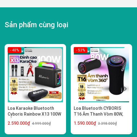
Sản phẩm cùng loại
- 48%
- 53%
Loa Karaoke Bluetooth
Loa Bluetooth CYBORIS
Cyboris Rainbow X13 100W
T16 Âm Thanh Vòm 80W,
| Âm Thanh Đỉnh Cao, Đèn
Bass Mạnh, Đèn RGB,
2.590.000₫
1.590.000₫
4.999.000₫
3.398.000₫
RGB
Chống Nước IPX5, Hỗ Trợ
TWS, USB, TF, AUX