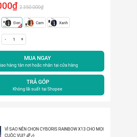
000₫
2.350.000₫
Đen
Cam
Xanh
-
+
MUA NGAY
iao hàng tận nơi hoặc nhận tại cửa hàng
TRẢ GÓP
Không lãi suất tại Shopee
VÌ SAO NÊN CHỌN CYBORIS RAINBOW X13 CHO MỌI
CUỘC VUI? 🌈🎶