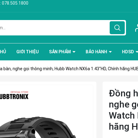
:
078.505.1800
CHỦ
GIỚI THIỆU
SẢN PHẨM
BẢO HÀNH
HDSD
 la bàn, nghe gọi thông minh, Hubb Watch NX6a 1.43"HD, Chính hãng 
Đồng hồ
nghe g
Watch 
hãng 