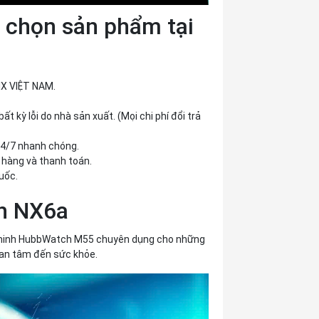
 chọn sản phẩm tại
X VIỆT NAM.
t kỳ lỗi do nhà sản xuất. (Mọi chi phí đổi trả
24/7 nhanh chóng.
 hàng và thanh toán.
uốc.
h NX6a
ông minh HubbWatch M55 chuyên dụng cho những
uan tâm đến sức khỏe.