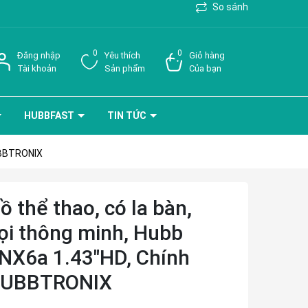
So sánh
0
0
Đăng nhập
Yêu thích
Giỏ hàng
Tài khoản
Sản phẩm
Của bạn
HUBBFAST
TIN TỨC
HUBBTRONIX
 thể thao, có la bàn,
ọi thông minh, Hubb
NX6a 1.43"HD, Chính
HUBBTRONIX