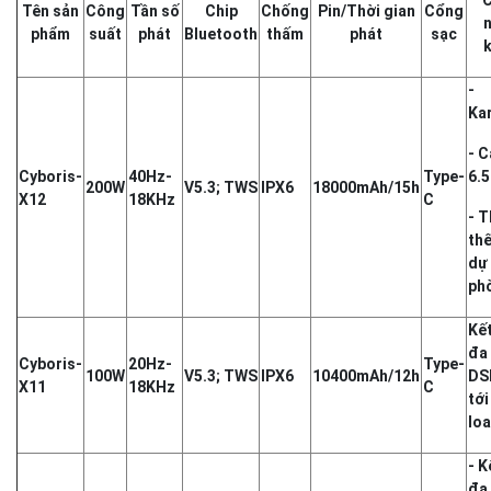
Tên sản
Công
Tần số
Chip
Chống
Pin/Thời gian
Cổng
phẩm
suất
phát
Bluetooth
thấm
phát
sạc
-
Ka
- C
Cyboris-
40Hz-
Type-
6.
200W
V5.3; TWS
IPX6
18000mAh/15h
X12
18KHz
C
- T
thế
dự
phò
Kết
đa
Cyboris-
20Hz-
Type-
100W
V5.3; TWS
IPX6
10400mAh/12h
DS
X11
18KHz
C
tới
loa
- K
đa