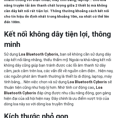
năng truyền tải âm thanh chất lượng giữa 2 thiết bị mà không
cần dây kết nối rất tiện lợi.
Thông thường khoảng cách kết nối
cho tín hiệu ổn định nhất trong khoảng 10m, xa nhất có thể lên
đến 100m.
Kết nối không dây tiện lợi, thông
minh
Sử dụng
Loa Bluetooth Cyboris
,
bạn sẽ không cần sử dụng dây
cáp kết nối lằng nhằng, thiếu thẩm mỹ. Ngoài ra khả năng kết nối
không dây cũng giúp bạn tránh được các lỗi âm thanh từ dây
cắm, jack cắm trên loa, các vấn đề về nguồn cắm điện... Hiện nay,
các nguồn phát âm thanh thường là thiết bị di động, laptop, máy
tính bảng,... Nên việc chọn và sử dụng
Loa Bluetooth Cyboris
sẽ
thuận tiện cũng như hợp lý hơn. Nhờ tính cơ động cao
,
Loa
Bluetooth Cyboris
đáp ứng được nhu cầu năng động, gọn gàng
hiện đại của xã hội hiện nay. Đây chính là ưu điểm vượt trội của
dòng loa này so với dòng loa truyền thống
Kích thước nhỏ gọn