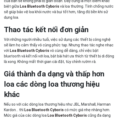
của bạn sẽ không phải bị gián đoạn. Đây cũng là một điểm khác
biệt giữa
Loa Bluetooth Cyboris
và loa thường. Tính chống nước
sẽ giúp bảo vệ loa khỏi nước và bụi tốt hơn, tăng độ bền khi sử
dụng loa.
Thao tác kết nối đơn giản
Với những người nhiều tuổi, việc sử dụng các thiết bị công nghệ
sẽ làm họ cảm thấy vô cùng phức tạp. Nhưng thao tác nghe nhạc
với
Loa Bluetooth Cyboris
vô cùng dễ dàng, chỉ việc bật
bluetooth và kết nối với loa, bật bài hát ưa thích từ thiết bị di động
là xong. Không mất thời gian cài đặt, tùy chỉnh rườm rà.
Giá thành đa dạng và thấp hơn
loa các dòng loa thương hiệu
khác
Nếu so với các dòng loa thương hiệu như JBL, Marshall, Harman
Kardon… thì
Loa Bluetooth Cyboris
có mức giá nhẹ nhàng hơn.
Mức giá của các dòng loa
Loa Bluetooth Cyboris
cũng đa dạng