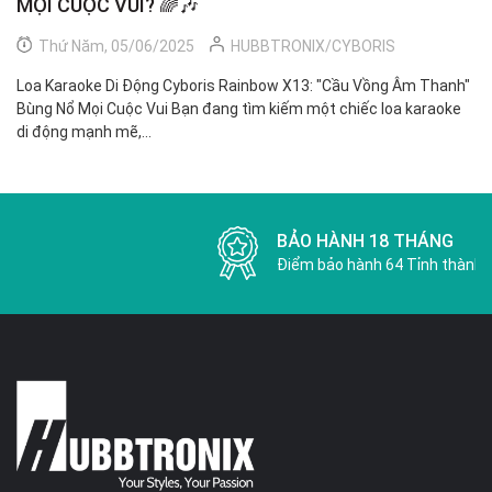
MỌI CUỘC VUI? 🌈🎶
G
N
Thứ Năm, 05/06/2025
HUBBTRONIX/CYBORIS
Loa Karaoke Di Động Cyboris Rainbow X13: "Cầu Vồng Âm Thanh"
Kh
Bùng Nổ Mọi Cuộc Vui Bạn đang tìm kiếm một chiếc loa karaoke
tr
di động mạnh mẽ,...
đa
BẢO HÀNH 18 THÁNG
Điểm bảo hành 64 Tỉnh thành