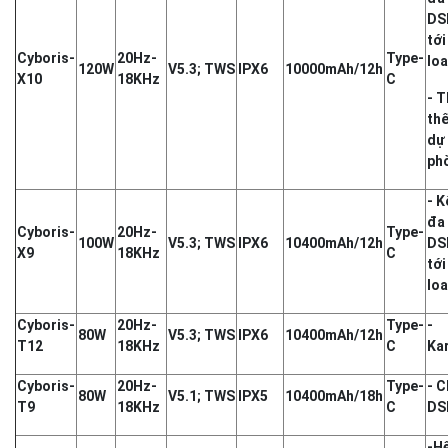
DS
tới
Cyboris-
20Hz-
Type-
loa
120W
V5.3; TWS
IPX6
10000mAh/12h
X10
18KHz
C
- T
thế
dự
phò
- K
đa
Cyboris-
20Hz-
Type-
100W
V5.3; TWS
IPX6
10400mAh/12h
DS
X9
18KHz
C
tới
loa
Cyboris-
20Hz-
Type-
-
80W
V5.3; TWS
IPX6
10400mAh/12h
T12
18KHz
C
Ka
Cyboris-
20Hz-
Type-
- C
80W
V5.1; TWS
IPX5
10400mAh/18h
T9
18KHz
C
DS
-H