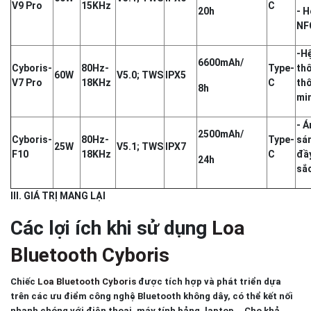
V9 Pro
15KHz
C
20h
- H
NF
-H
6600mAh/
Cyboris-
80Hz-
Type-
th
60W
V5.0; TWS
IPX5
V7 Pro
18KHz
C
th
8h
min
- Á
2500mAh/
Cyboris-
80Hz-
Type-
sá
25W
V5.1; TWS
IPX7
F10
18KHz
C
đầ
24h
sắ
III. GIÁ TRỊ MANG LẠI
Các lợi ích khi sử dụng
Loa
Bluetooth Cyboris
Chiếc
Loa Bluetooth Cyboris
đ
ược tích hợp và phát triển dựa
trên các ưu điểm công nghệ Bluetooth không dây,
có thể kết nối
nhanh chóng với điện thoại, máy tính bảng, laptop...
Cho khả