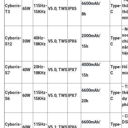
6600mAh/
Cyboris-
115Hz-
Type-
th
65W
V5.0; TWS
IPX5
T3
15KHz
C
th
8h
min
- 
xo
2000mAh/
Cyboris-
40Hz-
Type-
30W
V5.0; TWS
IPX6
ch
S12
18KHz
C
15h
nă
tiệ
4000mAh/
Cyboris-
20Hz-
Type-
Hổ
40W
V5.0; TWS
IPX7
S7
18KHz
C
mi
15h
- T
6600mAh/
Cyboris-
115Hz-
Type-
thế
60W
V5.0; TWS
IPX7
S6
15KHz
C
dự
20h
phò
- C
6600mAh/
DS
Cyboris-
115Hz-
Type-
60W
V5.1; TWS
IPX6