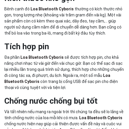
Bênh cạnh đó
Loa Bluetooth Cyboris
thường có kích thước nhỏ
gọn, trọng lượng nhẹ (khoảng vài trăm gram đến vài kg). Một vài
sản phẩm còn có kèm theo quai xác, dây đeo, tay cầm,... giúp
người sử dụng cầm nắm để di chuyển dễ dàng hơn. Bạn cũng có
thể bỏ loa vào trong ba-lô, mang đi bất kỳ đâu tùy thích.
Tích hợp pin
Đa phần
Loa Bluetooth Cyboris
sẽ được tích hợp pin, cho khả
năng chơi nhạc từ vài giờ đến vài chục giờ. Bạn có thể sạc đi sạc
lại nhiều lần trong quá trình sử dụng, thích hợp cho những chuyến
đi công tác xa, đi phượt, du lịch. Ngoài ra, một số mẫu
Loa
Bluetooth Cyboris
còn trang bị cổng USB để sạc pin cho điện
thoại vô cùng tuyệt vời và tiện lợi.
Chống nước chống bụi tốt
Và tất nhiên nếu mang ra ngoài trời thì chúng ta đều sẽ lo lắng về
tính chống nước của loa mỗi khi có mưa.
Loa Bluetooth Cyboris
chống nước hiện nay giúp cải thiện được vấn đề này và cuộc vui