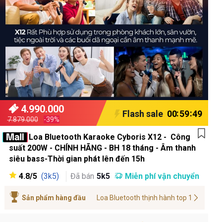
Shipping
EXTRA
Voucher
4.990.000
:
:
Flash sale
00
59
47
7.879.000
-39%
Loa Bluetooth Karaoke Cyboris X12 - Công
suất 200W - CHÍNH HÃNG - BH 18 tháng - Âm thanh
siêu bass-Thời gian phát lên đến 15h
4.8/5
Đã bán
5k5
Miễn phí vận chuyển
(3k5)
Sản phẩm hàng đầu
Loa Bluetooth thịnh hành top 1