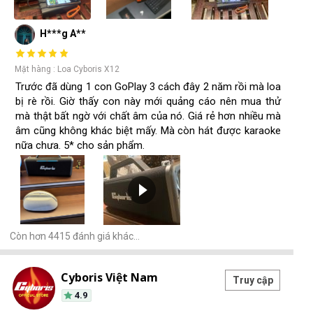
H***g A**
Mặt hàng : Loa Cyboris X12
Trước đã dùng 1 con GoPlay 3 cách đây 2 năm rồi mà loa
bị rè rồi. Giờ thấy con này mới quảng cáo nên mua thử
mà thật bất ngờ với chất âm của nó. Giá rẻ hơn nhiều mà
âm cũng không khác biệt mấy. Mà còn hát được karaoke
nữa chưa. 5* cho sản phẩm.
Còn hơn 4415 đánh giá khác…
Cyboris Việt Nam
Truy cập
4.9