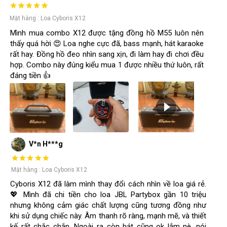
Mặt hàng : Loa Cyboris X12
Mình mua combo X12 được tặng đồng hồ M55 luôn nên
thấy quá hời 😍 Loa nghe cực đã, bass mạnh, hát karaoke
rất hay. Đồng hồ đeo nhìn sang xịn, đi làm hay đi chơi đều
hợp. Combo này đúng kiểu mua 1 được nhiều thứ luôn, rất
đáng tiền 👍
V*n H***g
Mặt hàng : Loa Cyboris X12
Cyboris X12 đã làm mình thay đổi cách nhìn về loa giá rẻ.
💖 Mình đã chi tiền cho loa JBL Partybox gần 10 triệu
nhưng không cảm giác chất lượng cũng tương đồng như
khi sử dụng chiếc này. Âm thanh rõ ràng, mạnh mẽ, và thiết
kế rất chắc chắn. Ngoài ra còn hát cũng ok lắm nè, nói