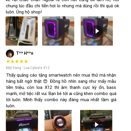
chung lúc đầu chi tiền hơi lo nhưng mà dùng rồi thì quá ok
luôn. Ủng hộ shop!
T** H**n
Mặt hàng : Loa Cyboris X12
Thấy quảng cáo tặng smartwatch nên mua thử mà nhận
hàng bất ngờ thật 😍 Đồng hồ nhìn sang như mấy mẫu
tiền triệu, còn loa X12 thì âm thanh cực kỳ ổn, bass
mạnh, mở tiệc rất vui. Bạn bè tới ai cũng khen combo quá
lời luôn. Mình thấy combo này đáng mua nhất tầm giá
luôn.