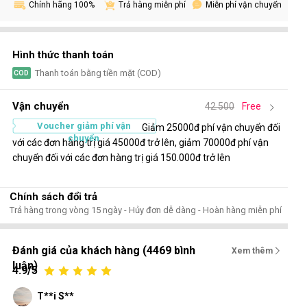
Chính hãng 100%
Miễn phí vận chuyển
Trả hàng miễn phí
Hình thức thanh toán
Thanh toán bằng tiền mặt (COD)
COD
Vận chuyển
42.500
Free
Voucher giảm phí vận
Giảm 25000đ phí vận chuyển đối
chuyển
với các đơn hàng trị giá 45000đ trở lên, giảm 70000đ phí vận
chuyển đối với các đơn hàng trị giá 150.000đ trở lên
Chính sách đổi trả
Trả hàng trong vòng 15 ngày - Hủy đơn dễ dàng - Hoàn hàng miễn phí
Đánh giá của khách hàng (4469 bình
Xem thêm
luận)
4.9/5
T**i S**