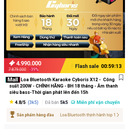
Shipping
EXTRA
Voucher
4.990.000
:
:
Flash sale
00
59
12
7.879.000
-39%
Loa Bluetooth Karaoke Cyboris X12 - Công
suất 200W - CHÍNH HÃNG - BH 18 tháng - Âm thanh
siêu bass-Thời gian phát lên đến 15h
4.8/5
Đã bán
5k5
Miễn phí vận chuyển
(3k5)
Sản phẩm hàng đầu
Loa Bluetooth thịnh hành top 1