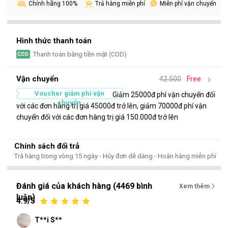
Chính hãng 100%
Miễn phí vận chuyển
Trả hàng miễn phí
Hình thức thanh toán
Thanh toán bằng tiền mặt (COD)
COD
Vận chuyển
42.500
Free
Voucher giảm phí vận
Giảm 25000đ phí vận chuyển đối
chuyển
với các đơn hàng trị giá 45000đ trở lên, giảm 70000đ phí vận
chuyển đối với các đơn hàng trị giá 150.000đ trở lên
Chính sách đổi trả
Trả hàng trong vòng 15 ngày - Hủy đơn dễ dàng - Hoàn hàng miễn phí
Đánh giá của khách hàng (4469 bình
Xem thêm
luận)
4.9/5
T**i S**