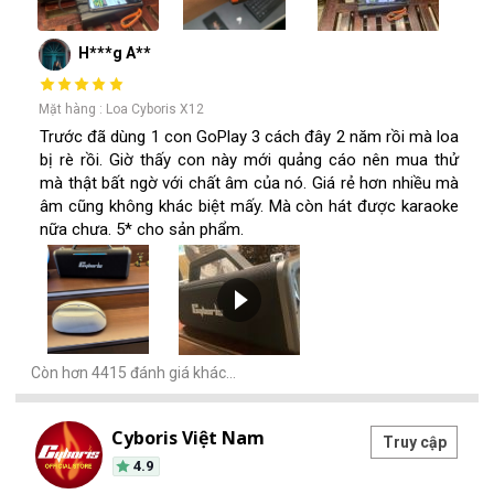
H***g A**
Mặt hàng : Loa Cyboris X12
Trước đã dùng 1 con GoPlay 3 cách đây 2 năm rồi mà loa
bị rè rồi. Giờ thấy con này mới quảng cáo nên mua thử
mà thật bất ngờ với chất âm của nó. Giá rẻ hơn nhiều mà
âm cũng không khác biệt mấy. Mà còn hát được karaoke
nữa chưa. 5* cho sản phẩm.
Còn hơn 4415 đánh giá khác…
Cyboris Việt Nam
Truy cập
4.9