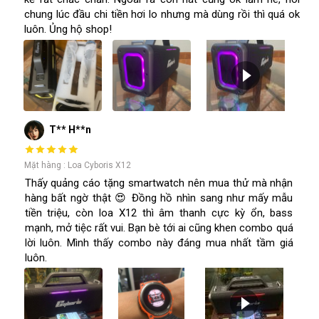
chung lúc đầu chi tiền hơi lo nhưng mà dùng rồi thì quá ok
luôn. Ủng hộ shop!
T** H**n
Mặt hàng : Loa Cyboris X12
Thấy quảng cáo tặng smartwatch nên mua thử mà nhận
hàng bất ngờ thật 😍 Đồng hồ nhìn sang như mấy mẫu
tiền triệu, còn loa X12 thì âm thanh cực kỳ ổn, bass
mạnh, mở tiệc rất vui. Bạn bè tới ai cũng khen combo quá
lời luôn. Mình thấy combo này đáng mua nhất tầm giá
luôn.