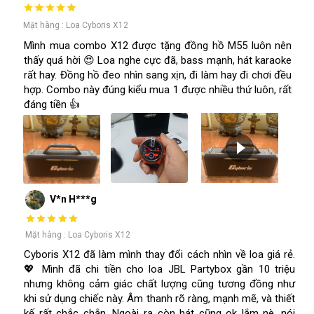
Mặt hàng : Loa Cyboris X12
Mình mua combo X12 được tặng đồng hồ M55 luôn nên
thấy quá hời 😍 Loa nghe cực đã, bass mạnh, hát karaoke
rất hay. Đồng hồ đeo nhìn sang xịn, đi làm hay đi chơi đều
hợp. Combo này đúng kiểu mua 1 được nhiều thứ luôn, rất
đáng tiền 👍
V*n H***g
Mặt hàng : Loa Cyboris X12
Cyboris X12 đã làm mình thay đổi cách nhìn về loa giá rẻ.
💖 Mình đã chi tiền cho loa JBL Partybox gần 10 triệu
nhưng không cảm giác chất lượng cũng tương đồng như
khi sử dụng chiếc này. Âm thanh rõ ràng, mạnh mẽ, và thiết
kế rất chắc chắn. Ngoài ra còn hát cũng ok lắm nè, nói