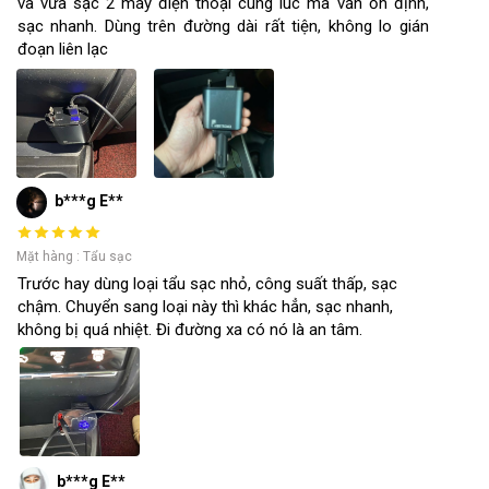
và vừa sạc 2 máy điện thoại cùng lúc mà vẫn ổn định,
sạc nhanh. Dùng trên đường dài rất tiện, không lo gián
đoạn liên lạc
b***g E**
Mặt hàng : Tẩu sạc
Trước hay dùng loại tẩu sạc nhỏ, công suất thấp, sạc
chậm. Chuyển sang loại này thì khác hẳn, sạc nhanh,
không bị quá nhiệt. Đi đường xa có nó là an tâm.
b***g E**