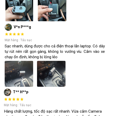
V*n P***g
Mặt hàng : Tẩu sạc
Sạc nhanh, dùng được cho cả điện thoại lẫn laptop. Có dây
tự rút nên rất gọn gàng, không lo vướng víu. Cắm vào xe
chạy ổn định, không bị lỏng lẻo
T** H**p
Mặt hàng : Tẩu sạc
Hàng chất lượng, tốc độ sạc rất nhanh. Vừa cắm Camera