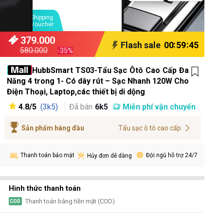
Shipping
EXTRA
Voucher
379.000
:
:
Flash sale
00
59
44
580.000
-35%
HubbSmart TS03-Tẩu Sạc Ôtô Cao Cấp Đa
Năng 4 trong 1- Có dây rút – Sạc Nhanh 120W Cho
Điện Thoại, Laptop,các thiết bị di dộng
4.8/5
Đã bán
6k5
Miễn phí vận chuyển
(3k5)
Sản phẩm hàng đầu
Tẩu sạc ô tô cao cấp
Thanh toán bảo mật
Đội ngũ hỗ trợ 24/7
Hủy đơn dễ dàng
Hình thức thanh toán
Thanh toán bằng tiền mặt (COD)
COD