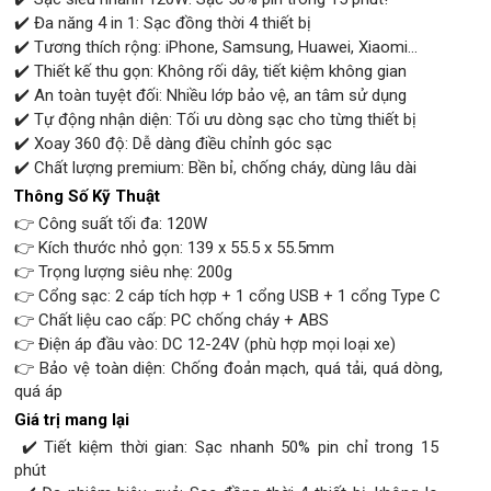
✔️ Đa năng 4 in 1: Sạc đồng thời 4 thiết bị
✔️ Tương thích rộng: iPhone, Samsung, Huawei, Xiaomi...
✔️ Thiết kế thu gọn: Không rối dây, tiết kiệm không gian
✔️ An toàn tuyệt đối: Nhiều lớp bảo vệ, an tâm sử dụng
✔️ Tự động nhận diện: Tối ưu dòng sạc cho từng thiết bị
✔️ Xoay 360 độ: Dễ dàng điều chỉnh góc sạc
✔️ Chất lượng premium: Bền bỉ, chống cháy, dùng lâu dài
Thông Số Kỹ Thuật
👉 Công suất tối đa: 120W
👉 Kích thước nhỏ gọn: 139 x 55.5 x 55.5mm
👉 Trọng lượng siêu nhẹ: 200g
👉 Cổng sạc: 2 cáp tích hợp + 1 cổng USB + 1 cổng Type C
👉 Chất liệu cao cấp: PC chống cháy + ABS
👉 Điện áp đầu vào: DC 12-24V (phù hợp mọi loại xe)
👉 Bảo vệ toàn diện: Chống đoản mạch, quá tải, quá dòng,
quá áp
Giá trị mang lại
✔️ Tiết kiệm thời gian: Sạc nhanh 50% pin chỉ trong 15
phút