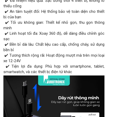
✔️ Đa nhiệm hiệu quả: Sạc đồng thời 4 thiết bị, không lo
thiếu cổng
✔️ An tâm tuyệt đối: Hệ thống bảo vệ toàn diện cho thiết
bị của bạn
✔️ Tối ưu không gian: Thiết kế nhỏ gọn, thu gọn thông
minh
✔️ Linh hoạt tối đa: Xoay 360 độ, dễ dàng điều chỉnh góc
sạc
✔️ Bền bỉ dài lâu: Chất liệu cao cấp, chống cháy, sử dụng
bền bỉ
✔️ Tương thích rộng rãi: Hoạt động mượt mà trên mọi loại
xe 12-24V
✔️ Tiện lợi đa dụng: Phù hợp với smartphone, tablet,
smartwatch, và các thiết bị điện tử khác