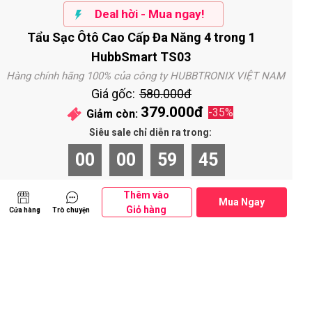
Deal hời - Mua ngay!
Tẩu Sạc Ôtô Cao Cấp Đa Năng 4 trong 1
HubbSmart TS03
Hàng chính hãng 100% của công ty HUBBTRONIX VIỆT NAM
Giá gốc:
580.000đ
379.000đ
-35%
Giảm còn:
Siêu sale chỉ diễn ra trong:
00
00
59
44
Ngày
Giờ
Giây
Phút
Thêm vào
Mua Ngay
Giỏ hàng
Trò chuyện
Cửa hàng