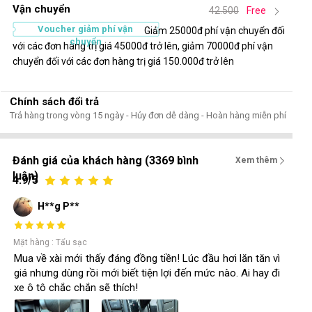
Vận chuyển
42.500
Free
Voucher giảm phí vận
Giảm 25000đ phí vận chuyển đối
chuyển
với các đơn hàng trị giá 45000đ trở lên, giảm 70000đ phí vận
chuyển đối với các đơn hàng trị giá 150.000đ trở lên
Chính sách đổi trả
Trả hàng trong vòng 15 ngày - Hủy đơn dễ dàng - Hoàn hàng miễn phí
Đánh giá của khách hàng (3369 bình
Xem thêm
luận)
4.9/5
H**g P**
Mặt hàng : Tẩu sạc
Mua về xài mới thấy đáng đồng tiền! Lúc đầu hơi lăn tăn vì
giá nhưng dùng rồi mới biết tiện lợi đến mức nào. Ai hay đi
xe ô tô chắc chắn sẽ thích!